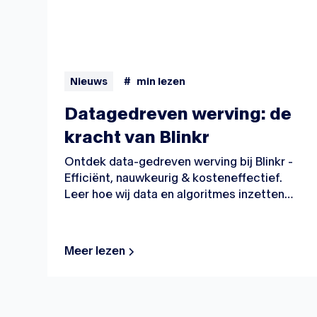
Nieuws
#
min lezen
Datagedreven werving: de
kracht van Blinkr
Ontdek data-gedreven werving bij Blinkr -
Efficiënt, nauwkeurig & kosteneffectief.
Leer hoe wij data en algoritmes inzetten
voor optimale matches. Verbeter uw
wervingsstrategie vandaag nog!
Meer lezen