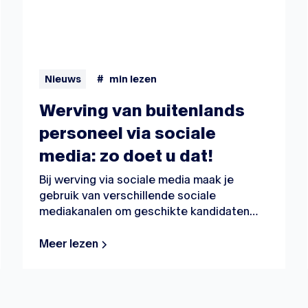
Nieuws
#
min lezen
Werving van buitenlands
personeel via sociale
media: zo doet u dat!
Bij werving via sociale media maak je
gebruik van verschillende sociale
mediakanalen om geschikte kandidaten
aan te trekken. Wij geven je een aantal
praktische tips om uw social media-
Meer lezen
strategie voor internationale werving te
ontwikkelen.