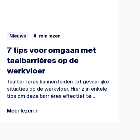
Nieuws
#
min lezen
7 tips voor omgaan met
taalbarrières op de
werkvloer
Taalbarrières kunnen leiden tot gevaarlijke
situaties op de werkvloer. Hier zijn enkele
tips om deze barrières effectief te
beheren en daarmee een veilige
werkomgeving te creëren.
Meer lezen